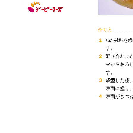
作り方
１
a.の材料を
す。
２
混ぜ合わせ
火からおろ
す。
３
成型した後
表面に塗り
４
表面がきつ