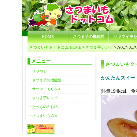
HOME
さつま芋の機能性
サツマイモ
さつまいもドットコム HOME
>
さつま芋レシピ
> かんたん
メニュー
さつまいもク
· ＨＯＭＥ
かんたんスイー
· さつま芋の機能性
· サツマイモＱ＆Ａ
熱量194kcal、食
· さつま芋レシピ
· たべもののお話
· さつまいもの日